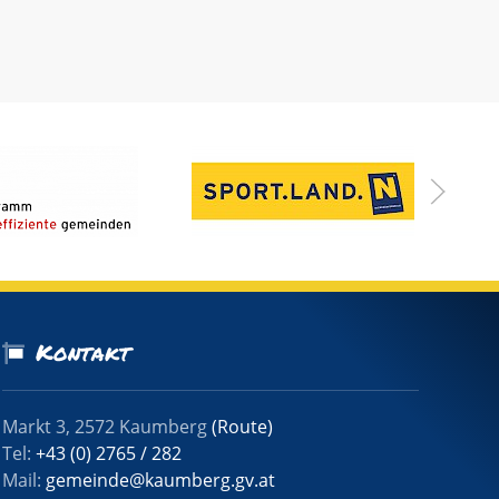
Kontakt
Markt 3, 2572 Kaumberg
(Route)
Tel:
+43 (0) 2765 / 282
Mail:
gemeinde@kaumberg.gv.at