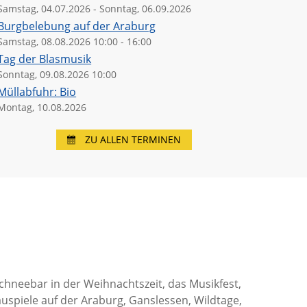
amals!
Samstag, 04.07.2026 - Sonntag, 06.09.2026
Burgbelebung auf der Araburg
23.07.2026
21.07.20
Samstag, 08.08.2026 10:00 - 16:00
08:00
>
10:00
3.07.2026
Tag der Blasmusik
9:00
>
Sonntag, 09.08.2026 10:00
Müllabfuhr: Bio
Montag, 10.08.2026
ZU ALLEN TERMINEN
chneebar in der Weihnachtszeit, das Musikfest,
uspiele auf der Araburg, Ganslessen, Wildtage,