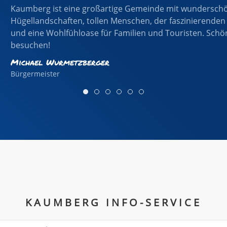
Wir wohnen im ländlichen Raum, aber auch in Großstad
ist es mir, dass wir all jene unterstützen, die sich in Ve
die Gemeinschaft pflegen und vorleben. Außerdem sehe 
Bindeglied zwischen der Gemeinde und den Einsatzorga
Rudi Engleitner
Vizebürgermeister
KAUMBERG INFO-SERVICE