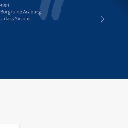
tnähe. Umso wichtiger
reinen engagieren und
ich mich als
nisationen.