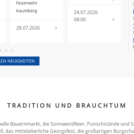
Feuerwehr
d
Kaumberg
24.07.2026
08:00
>
2
0
28.07.2026
>
LEN NEUIGKEITEN
TRADITION UND BRAUCHTUM
tionelle Bauernmarkt, die Sonnwendfeier, Punschstände und S
, das mittelalterliche Georgsfest, die großartigen Burgscha