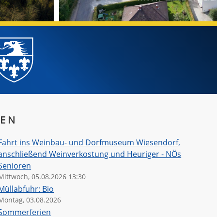
GEN
Fahrt ins Weinbau- und Dorfmuseum Wiesendorf,
anschließend Weinverkostung und Heuriger - NÖs
Senioren
Mittwoch, 05.08.2026 13:30
Müllabfuhr: Bio
ommerball - Ein
Der Arathon 2026
Tolles Erle
Montag, 03.08.2026
ommerabend wie
steht vor der Tür!
Araburg b
Sommerferien