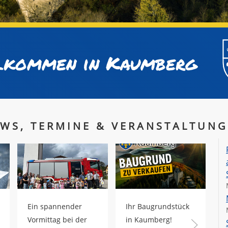
lkommen in Kaumberg
WS, TERMINE & VERANSTALTUN
Ein spannender
Ihr Baugrundstück
S
Vormittag bei der
in Kaumberg!
S