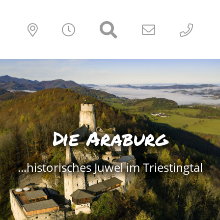
Die Araburg
...historisches Juwel im Triestingtal