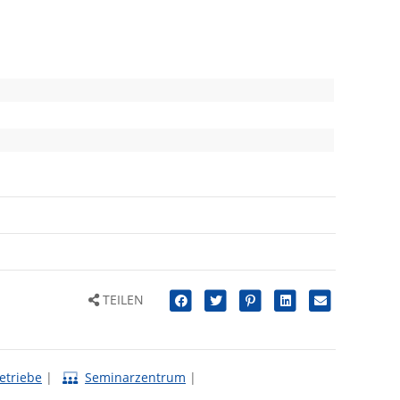
TEILEN
etriebe
|
Seminarzentrum
|