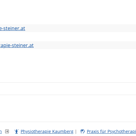
-steiner.at
apie-steiner.at
n
Physiotherapie Kaumberg
|
Praxis für Psychotherap