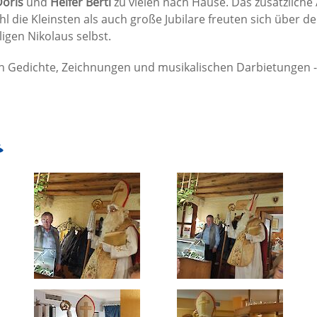
Doris
und
Helfer Berti
zu vielen nach Hause. Das zusätzliche
die Kleinsten als auch große Jubilare freuten sich über de
gen Nikolaus selbst.
 Gedichte, Zeichnungen und musikalischen Darbietungen 
g