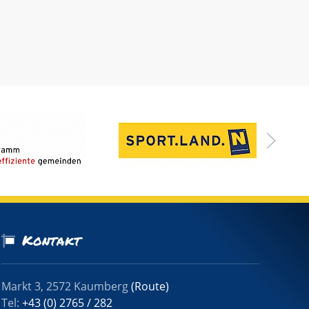
Kontakt
Markt 3, 2572 Kaumberg
(Route)
Tel:
+43 (0) 2765 / 282