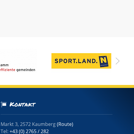
Kontakt
Markt 3, 2572 Kaumberg
(Route)
Tel:
+43 (0) 2765 / 282