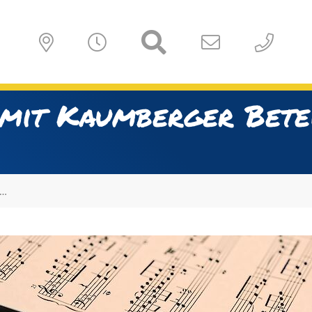
 mit Kaumberger Bete
r…