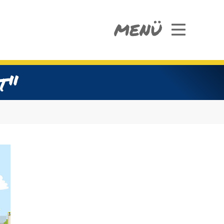
MENÜ
t"