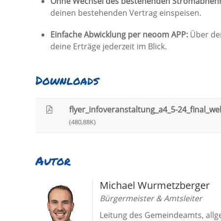
Ohne Wechsel des bestehenden Stromabneh
deinen bestehenden Vertrag einspeisen.
Einfache Abwicklung per neoom APP:
Über den
deine Erträge jederzeit im Blick.
Downloads
flyer_infoveranstaltung_a4_5-24_final_we
(480,88K)
Autor
Michael Wurmetzberger
Bürgermeister & Amtsleiter
Leitung des Gemeindeamts, allg