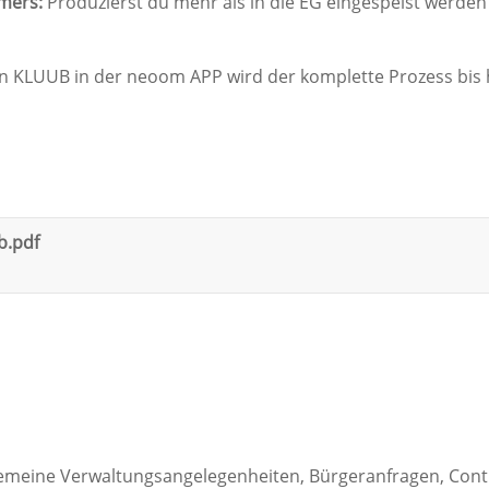
mers:
Produzierst du mehr als in die EG eingespeist werden
 KLUUB in der neoom APP wird der komplette Prozess bis 
b.pdf
emeine Verwaltungsangelegenheiten, Bürgeranfragen, Cont