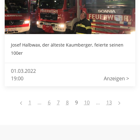
Josef Halbwax, der älteste Kaumberger, feierte seinen
100er
01.03.2022
19:00
Anzeigen >
1
…
6
7
8
9
10
…
13