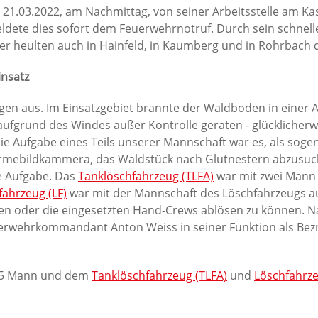
.03.2022, am Nachmittag, von seiner Arbeitsstelle am Kas
dete dies sofort dem Feuerwehrnotruf. Durch sein schnel
r heulten auch in Hainfeld, in Kaumberg und in Rohrbach d
insatz
en aus. Im Einsatzgebiet brannte der Waldboden in einer 
 aufgrund des Windes außer Kontrolle geraten - glücklicherw
 Aufgabe eines Teils unserer Mannschaft war es, als soge
mebildkammera, das Waldstück nach Glutnestern abzusuche
e Aufgabe. Das
Tanklöschfahrzeug (TLFA)
war mit zwei Mann
fahrzeug (LF)
war mit der Mannschaft des Löschfahrzeugs aus
n oder die eingesetzten Hand-Crews ablösen zu können. Na
uerwehrkommandant Anton Weiss in seiner Funktion als Be
15 Mann und dem
Tanklöschfahrzeug (TLFA)
und
Löschfahrze