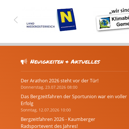
Neuigkeiten & Aktuelles
Der Arathon 2026 steht vor der Tür!
Donnerstag, 23.07.2026 08:00
Das Bergzeitfahren der Sportunion war ein voller
Erfolg
Sonntag, 12.07.2026 10:00
Bergzeitfahren 2026 - Kaumberger
Radsportevent des Jahres!