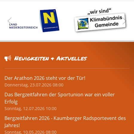
Neuigkeiten & Aktuelles
Der Arathon 2026 steht vor der Tür!
Donnerstag, 23.07.2026 08:00
Das Bergzeitfahren der Sportunion war ein voller
Erfolg
Sonntag, 12.07.2026 10:00
Bergzeitfahren 2026 - Kaumberger Radsportevent des
Jahres!
Sonntag, 10.05.2026 08:00