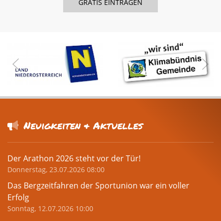
Neuigkeiten & Aktuelles
Der Arathon 2026 steht vor der Tür!
Donnerstag, 23.07.2026 08:00
Das Bergzeitfahren der Sportunion war ein voller
Erfolg
Sonntag, 12.07.2026 10:00