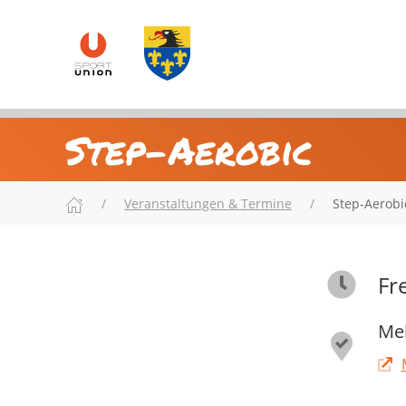
Step-Aerobic
Veranstaltungen & Termine
Step-Aerobi
Fr
Meh