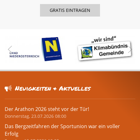
Neuigkeiten & Aktuelles
Der Arathon 2026 steht vor der Tür!
Donnerstag, 23.07.2026 08:00
Das Bergzeitfahren der Sportunion war ein voller
Erfolg