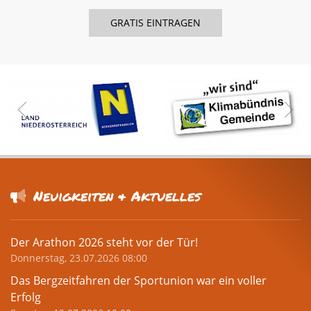
Neuigkeiten & Aktuelles
Der Arathon 2026 steht vor der Tür!
Donnerstag, 23.07.2026 08:00
Das Bergzeitfahren der Sportunion war ein voller
Erfolg