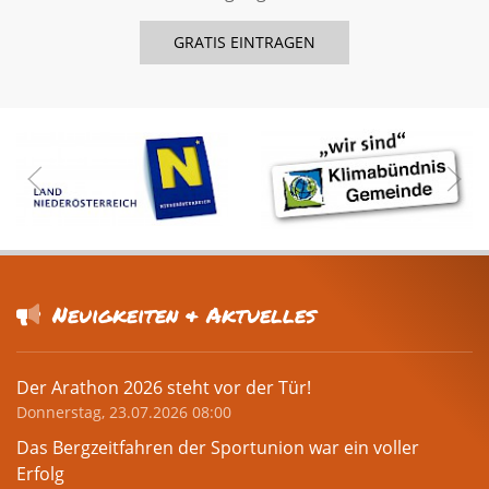
Neuigkeiten & Aktuelles
Der Arathon 2026 steht vor der Tür!
Donnerstag, 23.07.2026 08:00
Das Bergzeitfahren der Sportunion war ein voller
Erfolg