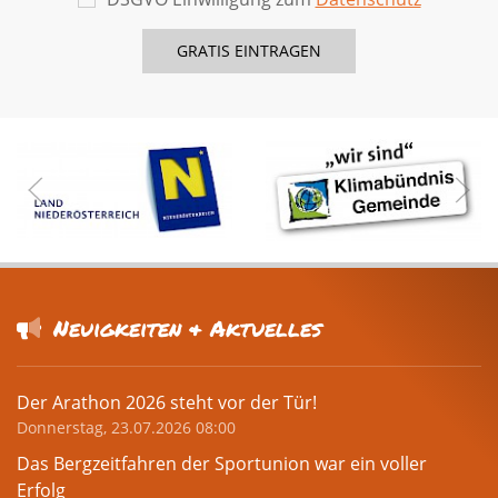
Neuigkeiten & Aktuelles
Der Arathon 2026 steht vor der Tür!
Donnerstag, 23.07.2026 08:00
Das Bergzeitfahren der Sportunion war ein voller
Erfolg