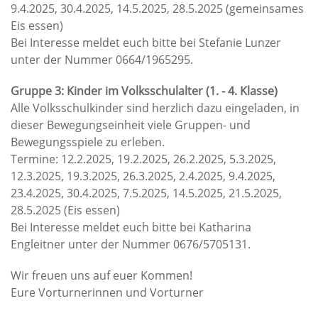
9.4.2025, 30.4.2025, 14.5.2025, 28.5.2025 (gemeinsames
Eis essen)
Bei Interesse meldet euch bitte bei Stefanie Lunzer
unter der Nummer 0664/1965295.
Gruppe 3: Kinder im Volksschulalter (1. - 4. Klasse)
Alle Volksschulkinder sind herzlich dazu eingeladen, in
dieser Bewegungseinheit viele Gruppen- und
Bewegungsspiele zu erleben.
Termine: 12.2.2025, 19.2.2025, 26.2.2025, 5.3.2025,
12.3.2025, 19.3.2025, 26.3.2025, 2.4.2025, 9.4.2025,
23.4.2025, 30.4.2025, 7.5.2025, 14.5.2025, 21.5.2025,
28.5.2025 (Eis essen)
Bei Interesse meldet euch bitte bei Katharina
Engleitner unter der Nummer 0676/5705131.
Wir freuen uns auf euer Kommen!
Eure Vorturnerinnen und Vorturner