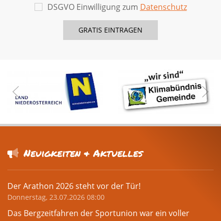
DSGVO Einwilligung zum
Datenschutz
Neuigkeiten & Aktuelles
Der Arathon 2026 steht vor der Tür!
Donnerstag, 23.07.2026 08:00
Das Bergzeitfahren der Sportunion war ein voller