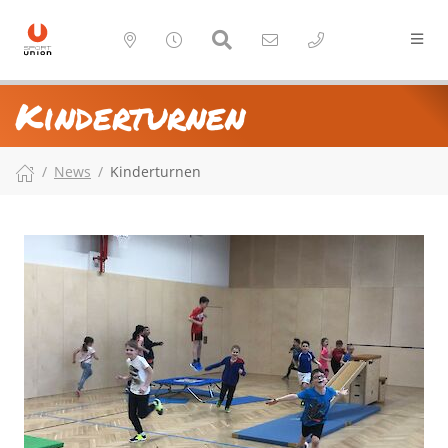
Kinderturnen
News
Kinderturnen