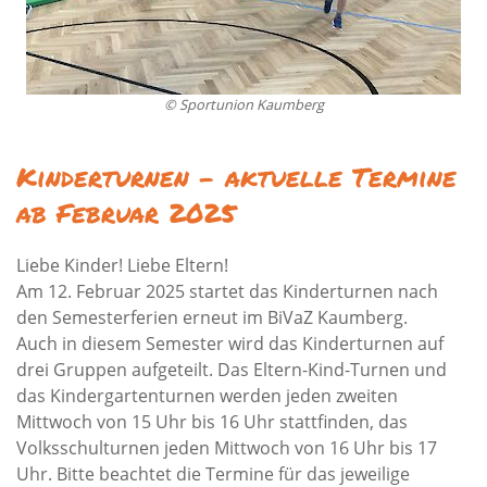
© Sportunion Kaumberg
Kinderturnen - aktuelle Termine
ab Februar 2025
Liebe Kinder! Liebe Eltern!
Am 12. Februar 2025 startet das Kinderturnen nach
den Semesterferien erneut im BiVaZ Kaumberg.
Auch in diesem Semester wird das Kinderturnen auf
drei Gruppen aufgeteilt. Das Eltern-Kind-Turnen und
das Kindergartenturnen werden jeden zweiten
Mittwoch von 15 Uhr bis 16 Uhr stattfinden, das
Volksschulturnen jeden Mittwoch von 16 Uhr bis 17
Uhr. Bitte beachtet die Termine für das jeweilige