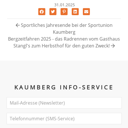
31.01.2025
Sportliches Jahresende bei der Sportunion
Kaumberg
Bergzeitfahren 2025 - das Radrennen vom Gasthaus
Stangl's zum Herbsthof für den guten Zweck!
KAUMBERG INFO-SERVICE