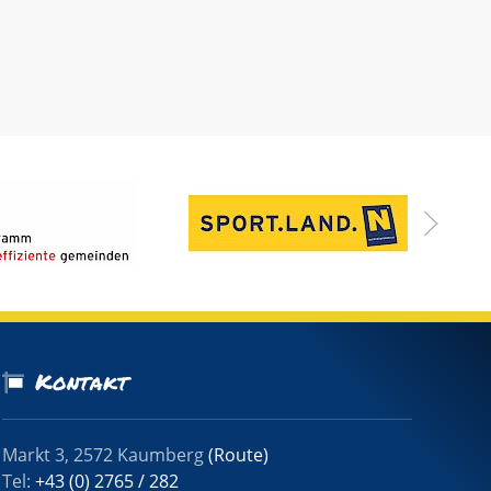
Kontakt
Markt 3, 2572 Kaumberg
(Route)
Tel:
+43 (0) 2765 / 282